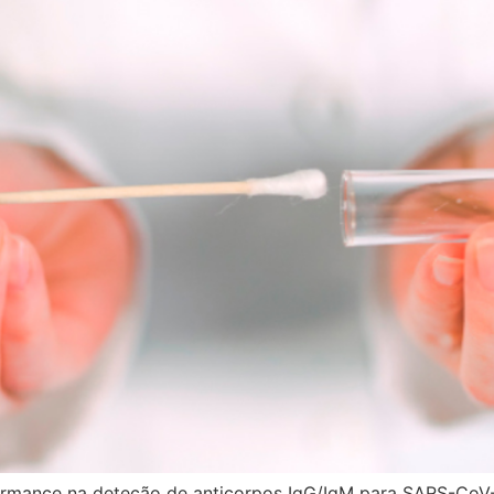
ormance na deteção de anticorpos IgG/IgM para SARS-CoV-