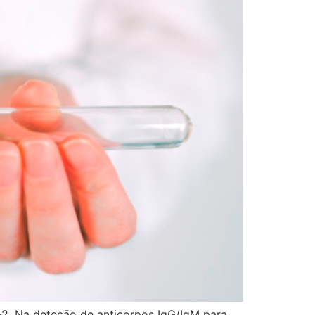
2. Na deteção de anticorpos IgG/IgM para