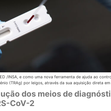
ED /INSA, e como uma nova ferramenta de ajuda ao contro
génio (TRAg) por leigos, através da sua aquisição direta e
ção dos meios de diagnóstic
ARS-CoV-2