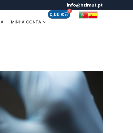
info@hzimut.pt
0
0,00
€
JA
MINHA CONTA