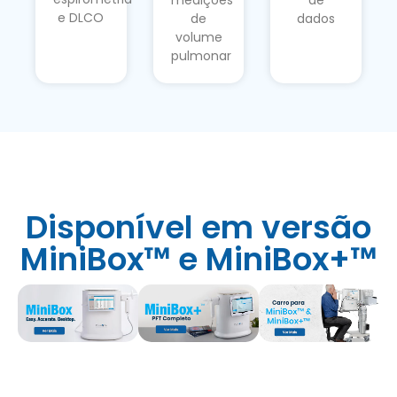
medições
de
e DLCO
de
dados
volume
pulmonar
Disponível em versão
MiniBox™ e MiniBox+™