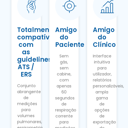
Totalmente
Amigo
Amigo
compatível
do
do
com
Paciente
Clínico
as
Sem
Interface
guidelines
gás,
intuitiva
ATS /
sem
para
ERS
cabine,
utilizador,
com
relatórios
Conjunto
apenas
personalizáveis,
abrangente
60
ampla
de
segundos
gama
medições
de
de
para
respiração
opções
volumes
corrente
de
pulmonares,
para
exportação
espirometria