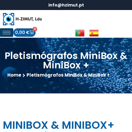
info@hzimut.pt
0
0,00
€
Pletismógrafos MiniBox &
MiniBox +
Home
Pletismógrafos MiniBox & MiniBox +
MINIBOX & MINIBOX+