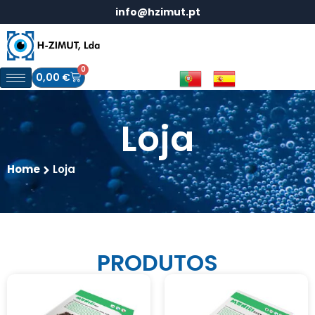
info@hzimut.pt
0
0,00
€
Loja
Home
Loja
PRODUTOS