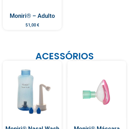
Moniri® – Adulto
51,00
€
ACESSÓRIOS
Moniri® Nasal Wash
Moniri® Máscara