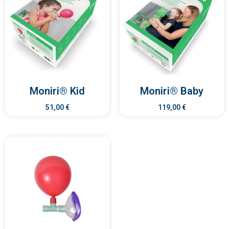
Moniri® Kid
Moniri® Baby
51,00
€
119,00
€