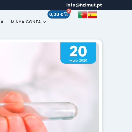
info@hzimut.pt
0
0,00
€
JA
MINHA CONTA
20
Maio 2020