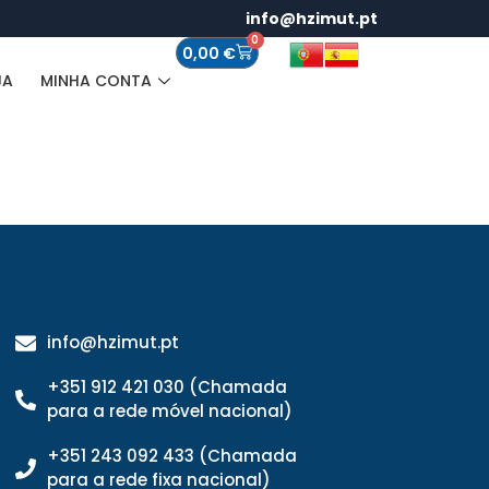
info@hzimut.pt
0
0,00
€
JA
MINHA CONTA
info@hzimut.pt
+351 912 421 030 (Chamada
para a rede móvel nacional)
+351 243 092 433 (Chamada
para a rede fixa nacional)