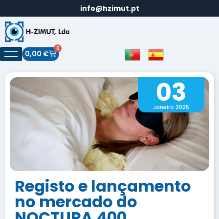
info@hzimut.pt
0
0,00
€
03
Janeiro 2025
Registo e lançamento
no mercado do
NOCTURA 400