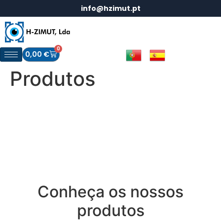
info@hzimut.pt
0
0,00
€
Produtos
Conheça os nossos
produtos