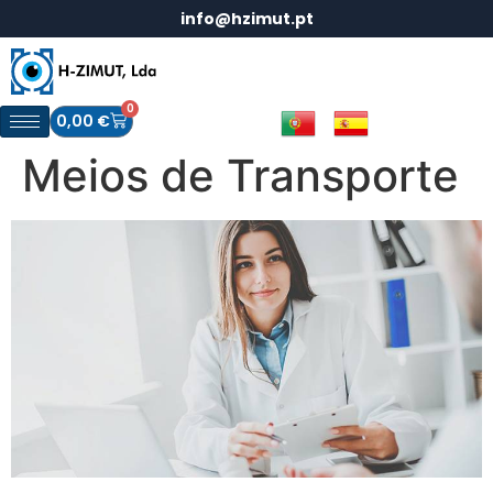
info@hzimut.pt
0
0,00
€
Meios de Transporte