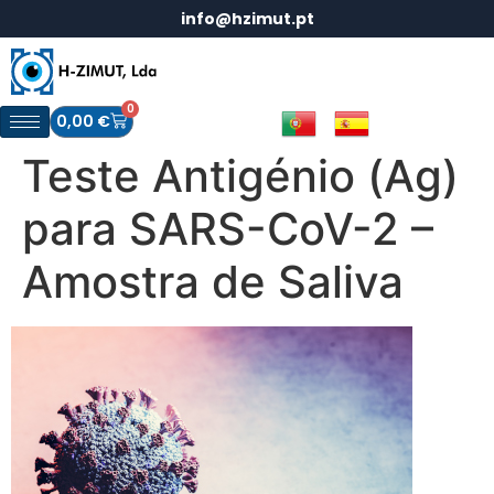
info@hzimut.pt
0
0,00
€
Teste Antigénio (Ag)
para SARS-CoV-2 –
Amostra de Saliva