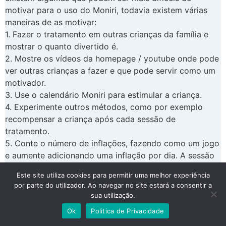
motivar para o uso do Moniri, todavia existem várias
maneiras de as motivar:
1. Fazer o tratamento em outras crianças da família e
mostrar o quanto divertido é.
2. Mostre os vídeos da homepage / youtube onde pode
ver outras crianças a fazer e que pode servir como um
motivador.
3. Use o calendário Moniri para estimular a criança.
4. Experimente outros métodos, como por exemplo
recompensar a criança após cada sessão de
tratamento.
5. Conte o número de inflações, fazendo como um jogo
e aumente adicionando uma inflação por dia. A sessão
de tratamento termina recompensando a criança por
Este site utiliza cookies para permitir uma melhor experiência
sua coragem
por parte do utilizador. Ao navegar no site estará a consentir a
6. Se nenhuma das opções acima funcionar, a operação
sua utilização.
é a última opção
Ok
Politica de Privacidade
Pensar que em caso de cirurgia é importante