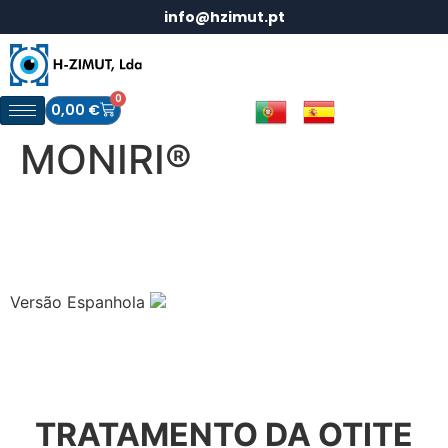
info@hzimut.pt
0
0,00
€
MONIRI®
Versão Espanhola
TRATAMENTO DA OTITE