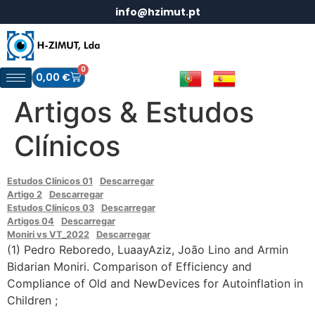
info@hzimut.pt
0
0,00
€
Artigos & Estudos
Clínicos
Estudos Clínicos 01
Descarregar
Artigo 2
Descarregar
Estudos Clínicos 03
Descarregar
Artigos 04
Descarregar
Moniri vs VT_2022
Descarregar
(1) Pedro Reboredo, LuaayAziz, João Lino and Armin
Bidarian Moniri. Comparison of Efficiency and
Compliance of Old and NewDevices for Autoinflation in
Children ;