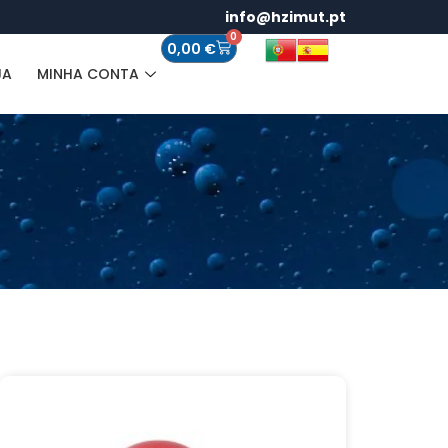
info@hzimut.pt
0
0,00
€
JA
MINHA CONTA