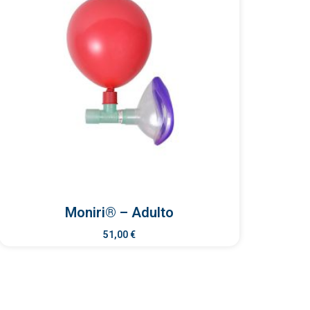
Moniri® – Adulto
51,00
€