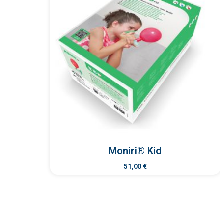
Moniri® Kid
51,00
€